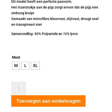
Dit model heeft een perfecte pasvorm.
Het inzetstukje aan de pijp zorgt ervoor dat de pijp niet
omhoog kruipt
Gemaakt van microfibre:kleurvast, slijtvast, droogt snel
en transpireert niet
Samenstelling: 90% Polyamide en 10% lycra
Maat
M
L
XL
AVET
dames
shortje
Toevoegen aan winkelwagen
zwart
3844