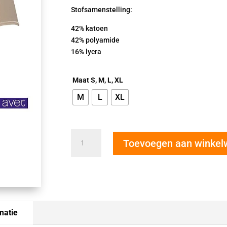
Stofsamenstelling:
42% katoen
42% polyamide
16% lycra
Maat S, M, L, XL
M
L
XL
Avet
Toevoegen aan winke
correctie
slip
36876
beige
aantal
matie