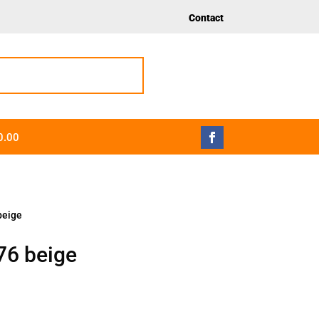
Contact
0.00
beige
876 beige