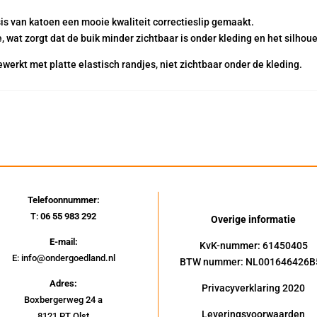
is van katoen een mooie kwaliteit correctieslip gemaakt.
, wat zorgt dat de buik minder zichtbaar is onder kleding en het silhou
ewerkt met platte elastisch randjes, niet zichtbaar onder de kleding.
Telefoonnummer:
T:
06 55 983 292
Overige informatie
E-mail:
KvK-nummer: 61450405
E: info@ondergoedland.nl
BTW nummer: NL001646426B
Adres:
Privacyverklaring 2020
Boxbergerweg 24 a
Leveringsvoorwaarden
8121 PT Olst