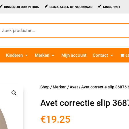
✔
✔
✔
BINNEN 48 UUR IN HUIS
BIJNA ALLES OP VOORRAAD
SINDS 1961
oeken
aar:
Kinderen
Merken
Mijn account
Contact
€
Shop
/
Merken
/
Avet
/ Avet correctie slip 36876 
Avet correctie slip 36
€
19.25