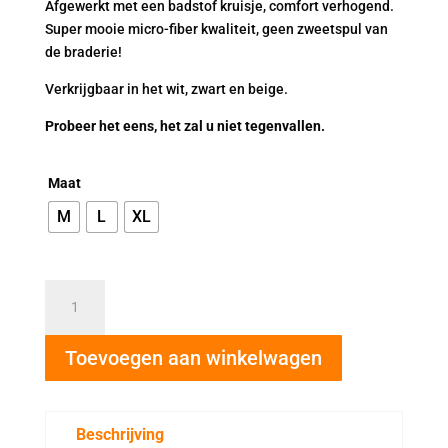
Afgewerkt met een badstof kruisje, comfort verhogend.
Super mooie micro-fiber kwaliteit, geen zweetspul van
de braderie!
Verkrijgbaar in het wit, zwart en beige.
Probeer het eens, het zal u niet tegenvallen.
Maat
M
L
XL
AVET
dames
Corrigerende
Toevoegen aan winkelwagen
slip
zwart
aantal
Beschrijving