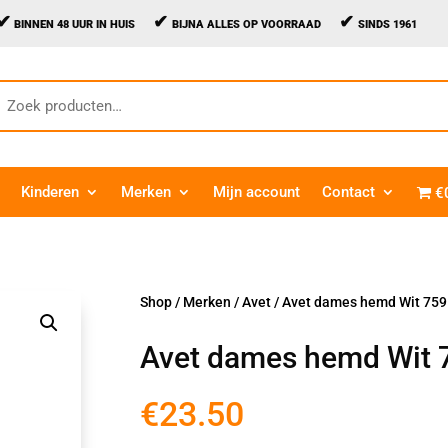
✔
✔
✔
BINNEN 48 UUR IN HUIS
BIJNA ALLES OP VOORRAAD
SINDS 1961
oeken
aar:
Kinderen
Merken
Mijn account
Contact
€
Shop
/
Merken
/
Avet
/ Avet dames hemd Wit 75
Avet dames hemd Wit 
€
23.50