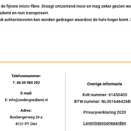
e fijnste micro-fibre. Draagt ontzettend mooi en mag zeker gezien w
k ademt en niet transpireert.
ook achterstevoren kan worden gedragen waardoor de hals hoger komt. E
Telefoonnummer:
T:
06 55 983 292
Overige informatie
E-mail:
KvK-nummer: 61450405
E: info@ondergoedland.nl
BTW nummer: NL001646426B
Adres:
Privacyverklaring 2020
Boxbergerweg 24 a
Leveringsvoorwaarden
8121 PT Olst