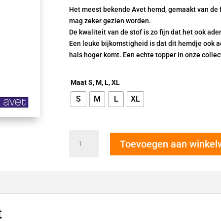
Het meest bekende Avet hemd, gemaakt van de fi
mag zeker gezien worden.
De kwaliteit van de stof is zo fijn dat het ook ade
Een leuke bijkomstigheid is dat dit hemdje ook
hals hoger komt. Een echte topper in onze collec
Maat S, M, L, XL
S
M
L
XL
Avet
Toevoegen aan winke
dames
hemd
Wit
7591
aantal
t