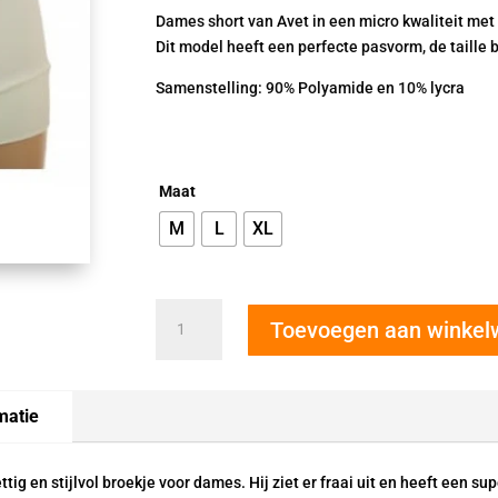
Dames short van Avet in een micro kwaliteit met 
Dit model heeft een perfecte pasvorm, de taille 
Samenstelling: 90% Polyamide en 10% lycra
Maat
M
L
XL
AVET
Toevoegen aan winke
dames
shortje
off-
white
matie
kant
38832
tig en stijlvol broekje voor dames. Hij ziet er fraai uit en heeft een s
aantal