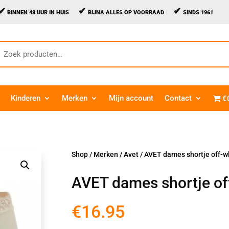
✔
✔
✔
BINNEN 48 UUR IN HUIS
BIJNA ALLES OP VOORRAAD
SINDS 1961
oeken
aar:
Kinderen
Merken
Mijn account
Contact
€
Shop
/
Merken
/
Avet
/ AVET dames shortje off-w
AVET dames shortje of
€
16.95