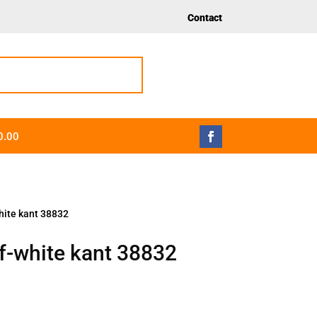
Contact
0.00
hite kant 38832
f-white kant 38832