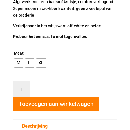
Afgewerkt met een badstof kruisje, comfort verhogend.
Super mooie micro-fiber kwaliteit, geen zweetspul van
de braderie!
Verkrijgbaar in het wit, zwart, off-white en beige.
Probeer het eens, zal u niet tegenvallen.
Maat
M
L
XL
AVET
GOLD
dames
Toevoegen aan winkelwagen
short
beige
38460
aantal
Beschrijving