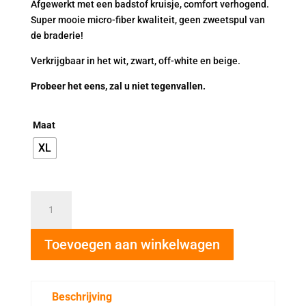
Afgewerkt met een badstof kruisje, comfort verhogend.
Super mooie micro-fiber kwaliteit, geen zweetspul van
de braderie!
Verkrijgbaar in het wit, zwart, off-white en beige.
Probeer het eens, zal u niet tegenvallen.
Maat
XL
AVET
GOLD
slip
Toevoegen aan winkelwagen
off-
white
XL
5
Beschrijving