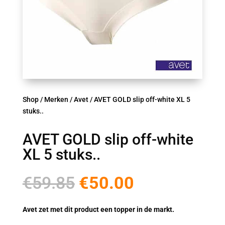
Shop
/
Merken
/
Avet
/ AVET GOLD slip off-white XL 5
stuks..
AVET GOLD slip off-white
XL 5 stuks..
Oorspronkelijke
Huidige
€
59.85
€
50.00
prijs
prijs
was:
is:
Avet zet met dit product een topper in de markt.
€59.85.
€50.00.