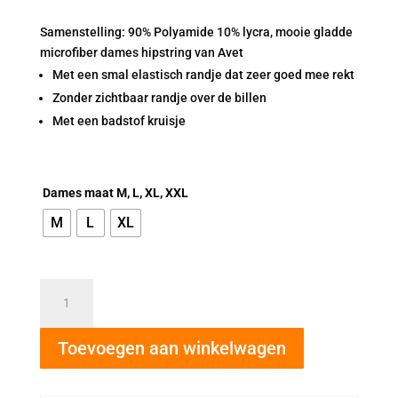
Samenstelling: 90% Polyamide 10% lycra, mooie gladde
microfiber dames hipstring van Avet
Met een smal elastisch randje dat zeer goed mee rekt
Zonder zichtbaar randje over de billen
Met een badstof kruisje
Dames maat M, L, XL, XXL
M
L
XL
Avet
hipster
string
Toevoegen aan winkelwagen
beige
aantal