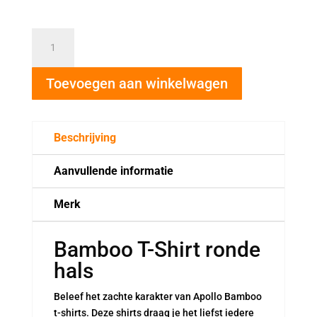
Bamboo
T-
Shirt
Toevoegen aan winkelwagen
ronde
hals
aantal
Beschrijving
Aanvullende informatie
Merk
Bamboo T-Shirt ronde
hals
Beleef het zachte karakter van Apollo Bamboo
t-shirts. Deze shirts draag je het liefst iedere