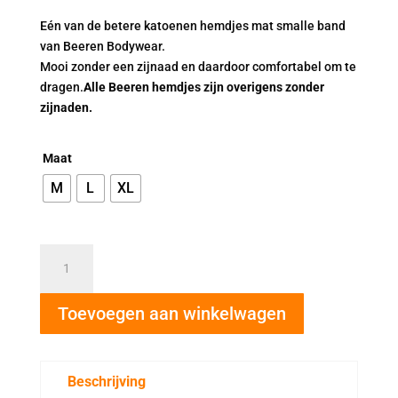
Eén van de betere katoenen hemdjes mat smalle band
van Beeren Bodywear.
Mooi zonder een zijnaad en daardoor comfortabel om te
dragen.
Alle Beeren hemdjes zijn overigens zonder
zijnaden.
Maat
M
L
XL
Beeren
dames
hemd
Toevoegen aan winkelwagen
Brigitte
zwart
aantal
Beschrijving