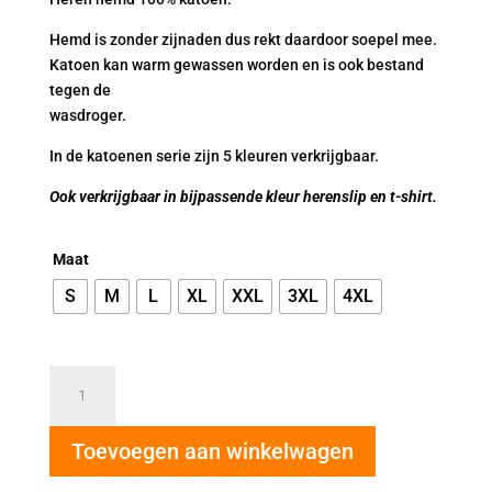
Hemd is zonder zijnaden dus rekt daardoor soepel mee.
Katoen kan warm gewassen worden en is ook bestand
tegen de
wasdroger.
In de katoenen serie zijn 5 kleuren verkrijgbaar.
Ook verkrijgbaar in bijpassende kleur herenslip en t-shirt.
Maat
S
M
L
XL
XXL
3XL
4XL
Beeren
heren
hemd
Toevoegen aan winkelwagen
wit
aantal