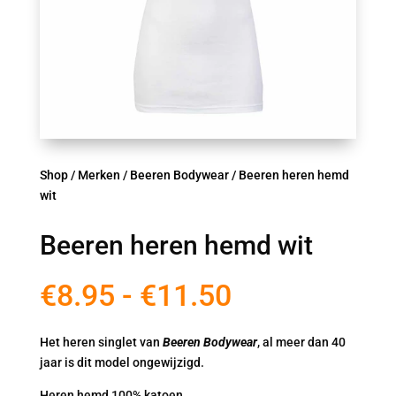
Shop
/
Merken
/
Beeren Bodywear
/ Beeren heren hemd
wit
Beeren heren hemd wit
Prijsklasse:
€
8.95
-
€
11.50
€8.95
tot
Het heren singlet van
Beeren Bodywear
, al meer dan 40
€11.50
jaar is dit model ongewijzigd.
Heren hemd 100% katoen.