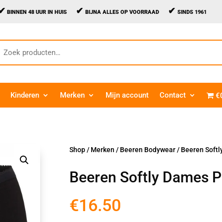
✔
✔
✔
BINNEN 48 UUR IN HUIS
BIJNA ALLES OP VOORRAAD
SINDS 1961
oeken
aar:
Kinderen
Merken
Mijn account
Contact
€
Shop
/
Merken
/
Beeren Bodywear
/ Beeren Softl
Beeren Softly Dames Pa
€
16.50