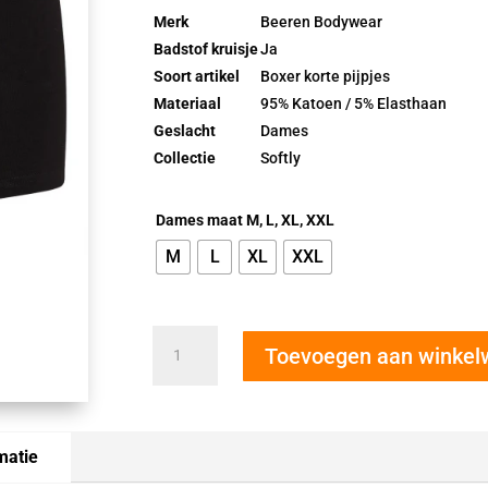
Merk
Beeren Bodywear
Badstof kruisje
Ja
Soort artikel
Boxer korte pijpjes
Materiaal
95% Katoen / 5% Elasthaan
Geslacht
Dames
Collectie
Softly
Dames maat M, L, XL, XXL
M
L
XL
XXL
Beeren
Toevoegen aan winke
Softly
Dames
Panty
zwart,
matie
2
stuks