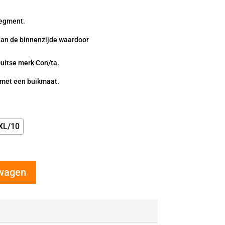
95
segment.
an de binnenzijde waardoor
Duitse merk Con/ta.
 met een buikmaat.
XL/10
lwagen