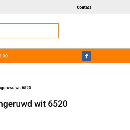
Contact
0.00
ngeruwd wit 6520
ngeruwd wit 6520
sklasse:
95