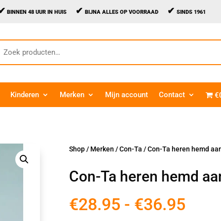
✔
✔
✔
BINNEN 48 UUR IN HUIS
BIJNA ALLES OP VOORRAAD
SINDS 1961
oeken
aar:
Kinderen
Merken
Mijn account
Contact
€
Shop
/
Merken
/
Con-Ta
/ Con-Ta heren hemd aa
Con-Ta heren hemd aa
Prij
€
28.95
-
€
36.95
€28.