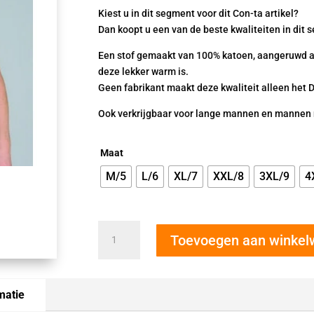
tot
Kiest u in dit segment voor dit Con-ta artikel?
€36.
Dan koopt u een van de beste kwaliteiten in dit 
Een stof gemaakt van 100% katoen, aangeruwd a
deze lekker warm is.
Geen fabrikant maakt deze kwaliteit alleen het 
Ook verkrijgbaar voor lange mannen en mannen
Maat
M/5
L/6
XL/7
XXL/8
3XL/9
4
Con-
Toevoegen aan winke
Ta
heren
hemd
aangeruwd
matie
wit