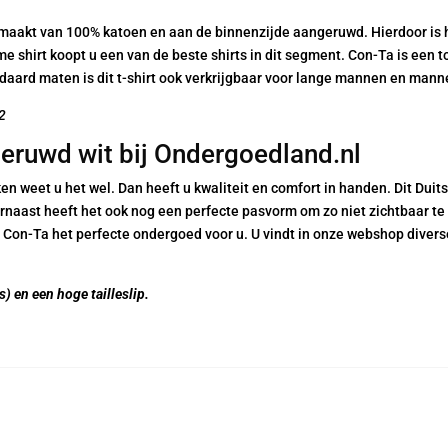
6520
akt van 100% katoen en aan de binnenzijde aangeruwd. Hierdoor is hij 
aantal
me shirt koopt u een van de beste shirts in dit segment. Con-Ta is een t
andaard maten is dit t-shirt ook verkrijgbaar voor lange mannen en man
62
eruwd wit bij Ondergoedland.nl
n weet u het wel. Dan heeft u kwaliteit en comfort in handen. Dit Dui
naast heeft het ook nog een perfecte pasvorm om zo niet zichtbaar te 
 Con-Ta het perfecte ondergoed voor u. U vindt in onze webshop divers
) en een hoge tailleslip.