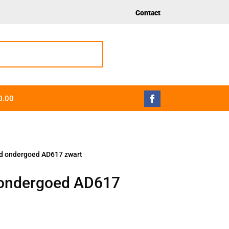
Contact
0.00
nd ondergoed AD617 zwart
d ondergoed AD617