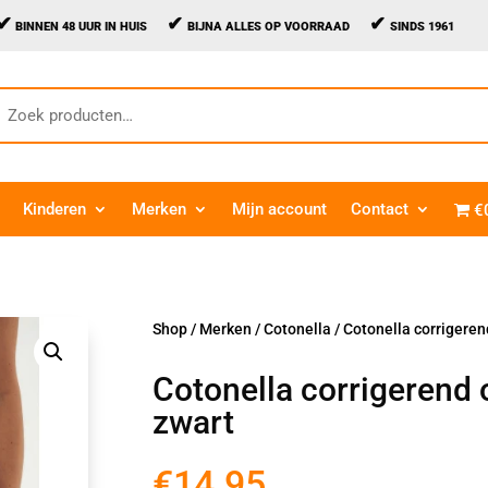
✔
✔
✔
BINNEN 48 UUR IN HUIS
BIJNA ALLES OP VOORRAAD
SINDS 1961
oeken
aar:
Kinderen
Merken
Mijn account
Contact
€
Shop
/
Merken
/
Cotonella
/ Cotonella corrigere
Cotonella corrigeren
zwart
€
14.95