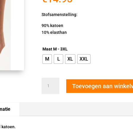
Stofsamenstelling:
90% katoen
10% elasthan
Maat M - 3XL
M
L
XL
XXL
Cotonella
Toevoegen aan winke
corrigerend
ondergoed
AD617
zwart
matie
aantal
l katoen.