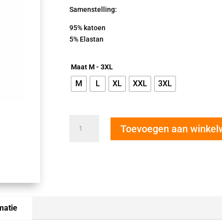
Samenstelling:
95% katoen
5% Elastan
Maat M - 3XL
M
L
XL
XXL
3XL
Cotonella
Toevoegen aan winke
slip
met
lange
pijp
8018
zwart
aantal
matie