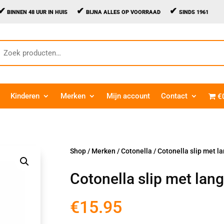
✔
✔
✔
BINNEN 48 UUR IN HUIS
BIJNA ALLES OP VOORRAAD
SINDS 1961
oeken
aar:
Kinderen
Merken
Mijn account
Contact
€
Shop
/
Merken
/
Cotonella
/ Cotonella slip met l
Cotonella slip met lan
€
15.95