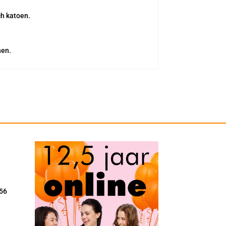
ch katoen.
nen.
56