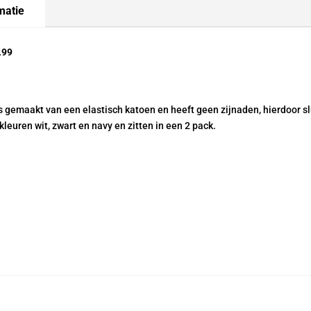
2
matie
pack
korte
.99
pijp
aantal
is gemaakt van een elastisch katoen en heeft geen zijnaden, hierdoor s
kleuren wit, zwart en navy en zitten in een 2 pack.