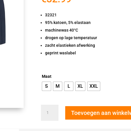
32321
95% katoen, 5% elastaan
machinewas 40°C
drogen op lage temperatuur
zacht elastieken afwerking
geprint waslabel
Maat
S
M
L
XL
XXL
Ten
Toevoegen aan winke
Cate
Boxershort
blauw/navy