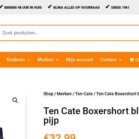
✔
✔
✔
BINNEN 48 UUR IN HUIS
BIJNA ALLES OP VOORRAAD
SINDS 1961
oeken
aar:
Kinderen
Merken
Mijn account
Contact
€
Shop
/
Merken
/
Ten Cate
/ Ten Cate Boxershort 
Ten Cate Boxershort b
pijp
€
32.99