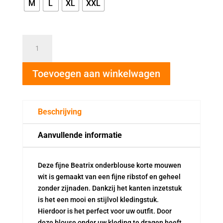
M
L
XL
XXL
Beatrix
onderblouse
korte
Toevoegen aan winkelwagen
mouwen
wit
aantal
Beschrijving
Aanvullende informatie
Deze fijne Beatrix onderblouse korte mouwen
wit is gemaakt van een fijne ribstof en geheel
zonder zijnaden. Dankzij het kanten inzetstuk
is het een mooi en stijlvol kledingstuk.
Hierdoor is het perfect voor uw outfit. Door
deze blouse onder uw kleding te dragen heeft