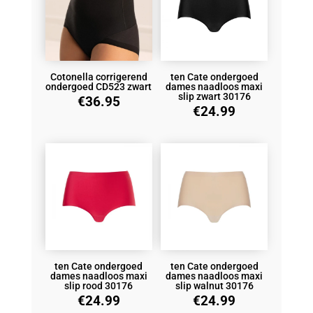
Cotonella corrigerend
ten Cate ondergoed
ondergoed CD523 zwart
dames naadloos maxi
slip zwart 30176
€
36.95
€
24.99
ten Cate ondergoed
ten Cate ondergoed
dames naadloos maxi
dames naadloos maxi
slip rood 30176
slip walnut 30176
€
24.99
€
24.99