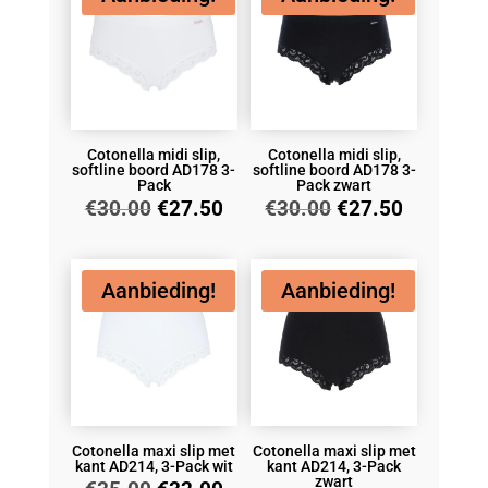
Cotonella midi slip,
Cotonella midi slip,
softline boord AD178 3-
softline boord AD178 3-
Pack
Pack zwart
Oorspronkelijke
Huidige
Oorspronkelijke
Huidige
€
30.00
€
27.50
€
30.00
€
27.50
prijs
prijs
prijs
prijs
was:
is:
was:
is:
€30.00.
€27.50.
€30.00.
€27.50.
Aanbieding!
Aanbieding!
Cotonella maxi slip met
Cotonella maxi slip met
kant AD214, 3-Pack wit
kant AD214, 3-Pack
zwart