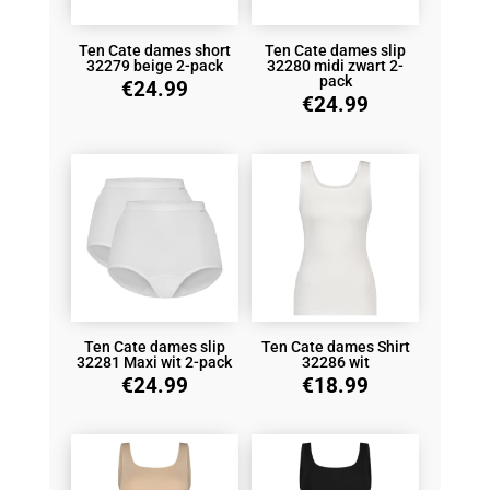
Ten Cate dames short
Ten Cate dames slip
32279 beige 2-pack
32280 midi zwart 2-
pack
€
24.99
€
24.99
Ten Cate dames slip
Ten Cate dames Shirt
32281 Maxi wit 2-pack
32286 wit
€
24.99
€
18.99