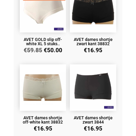
AVET GOLD slip off-
AVET dames shortje
white XL 5 stuks..
zwart kant 38832
Oorspronkelijke
Huidige
€
59.85
€
50.00
€
16.95
prijs
prijs
was:
is:
€59.85.
€50.00.
AVET dames shortje
AVET dames shortje
off-white kant 38832
zwart 3844
€
16.95
€
16.95