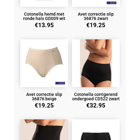
Cotonella hemd met
Avet correctie slip
ronde hals GD009 wit
36876 zwart
€
13.95
€
19.25
Avet correctie slip
Cotonella corrigerend
36876 beige
ondergoed CD522 zwart
€
19.25
€
32.95