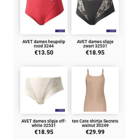
AVET dames heupslip
AVET dames slipje
rood 3244
zwart 32531
€
13.50
€
18.95
AVET dames slipje off-
ten Cate shirtje Secrets
white 32531
walnut 30249
€
18.95
€
29.99