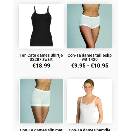
Ten Cate dames Shirtje
Con-Ta dames tailleslip
32287 zwart
wit 1420
Prijsklas
€
18.99
€
9.95
-
€
10.95
€9.95
tot
€10.95
Con-Ta dames slip met
Con-Ta dames hemdje