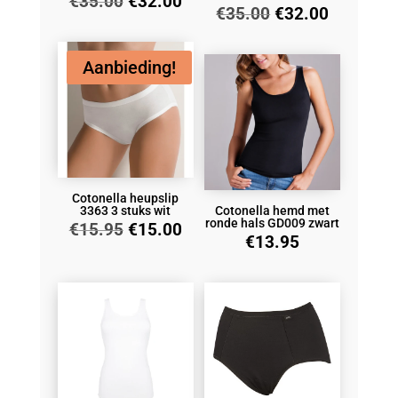
Oorspronkelijke
Huidige
€
35.00
€
32.00
Oorspronkelijke
Huidige
€
35.00
€
32.00
prijs
prijs
prijs
prijs
was:
is:
was:
is:
€35.00.
€32.00.
€35.00.
€32.00.
Aanbieding!
Cotonella heupslip
3363 3 stuks wit
Cotonella hemd met
ronde hals GD009 zwart
Oorspronkelijke
Huidige
€
15.95
€
15.00
€
13.95
prijs
prijs
was:
is:
€15.95.
€15.00.