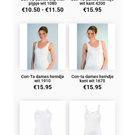
pijpje wit 1080
wit kant 4200
Prijsklasse:
€
10.50
-
€
11.50
€
15.95
€10.50
tot
€11.50
Con-Ta dames hemdje
Con-ta dames hemdje
wit 1910
kant wit 1670
€
15.95
€
15.95