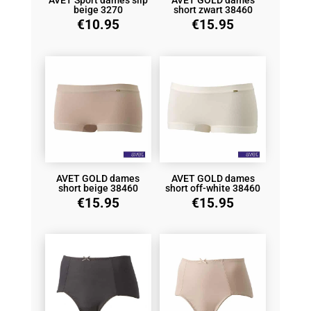
AVET Sport dames slip
AVET GOLD dames
beige 3270
short zwart 38460
€
10.95
€
15.95
AVET GOLD dames
AVET GOLD dames
short beige 38460
short off-white 38460
€
15.95
€
15.95